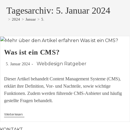
Tagesarchiv: 5. Januar 2024
>
2024
>
Januar
>
5.
Was ist ein CMS?​
Beitrag
Beitrags-
Webdesign Ratgeber
5. Januar 2024
veröffentlicht:
Kategorie:
Dieser Artikel behandelt Content Management Systeme (CMS),
erklärt ihre Definition, Vor- und Nachteile, sowie wichtige
Funktionen. Zudem werden führende CMS-Anbieter und häufig
gestellte Fragen behandelt.
Was
Weiterlesen
Ist
Ein
CMS?​
KONTAKT